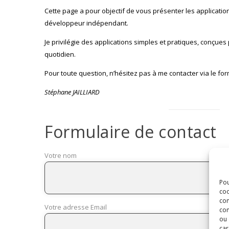
Cette page a pour objectif de vous présenter les applicatio
développeur indépendant.
Je privilégie des applications simples et pratiques, conçu
quotidien.
Pour toute question, n’hésitez pas à me contacter via le fo
Stéphane JAILLIARD
Formulaire de contact
Votre nom
Pou
coo
con
Votre adresse Email
com
ou 
car