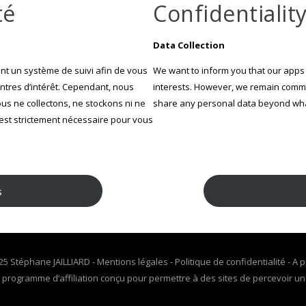
té
Confidentiali
Data Collection
nt un système de suivi afin de vous
We want to inform you that our apps 
ntres d’intérêt. Cependant, nous
interests. However, we remain committ
us ne collectons, ne stockons ni ne
share any personal data beyond what
st strictement nécessaire pour vous
s
25 Stéphane JAILLIARD -
Mentions légales
-
Politique de confidentialité
-
A p
programme d’affiliation conçu pour permettre à des sites de percevoir une