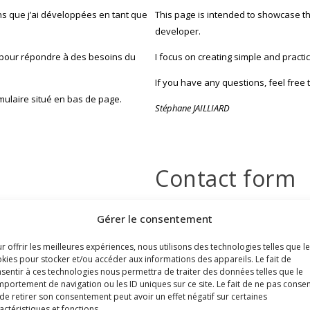
ns que j’ai développées en tant que
This page is intended to showcase t
developer.
es pour répondre à des besoins du
I focus on creating simple and pract
If you have any questions, feel free 
rmulaire situé en bas de page.
Stéphane JAILLIARD
Contact form
Your name
Gérer le consentement
r offrir les meilleures expériences, nous utilisons des technologies telles que l
kies pour stocker et/ou accéder aux informations des appareils. Le fait de
sentir à ces technologies nous permettra de traiter des données telles que le
Your Email address
portement de navigation ou les ID uniques sur ce site. Le fait de ne pas consen
de retirer son consentement peut avoir un effet négatif sur certaines
actéristiques et fonctions.