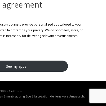
ty agreement
use tracking to provide personalized ads tailored to your
ed to protecting your privacy. We do not collect, store, or
 is necessary for delivering relevant advertisements.
See my apps
ropos / Contact
 rémunération grâce à la création de liens vers Amazon.fr.