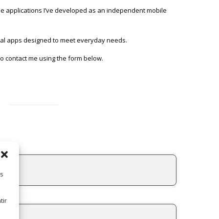
he applications I’ve developed as an independent mobile
ical apps designed to meet everyday needs.
to contact me using the form below.
es
tir