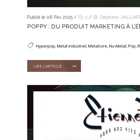
Publié le 06 Fév 2025
/
0
/
Stéphane JAILLIAR
POPPY : DU PRODUIT MARKETING À L’
Hyperpop
,
Metal industriel
,
Metalcore
,
Nu-Metal
,
Pop
,
R
LIRE L’ARTICLE