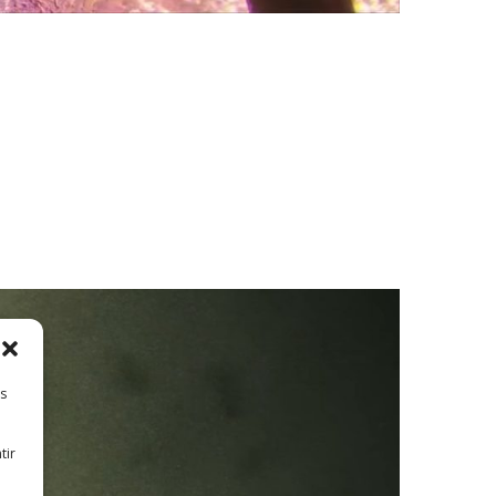
es
tir