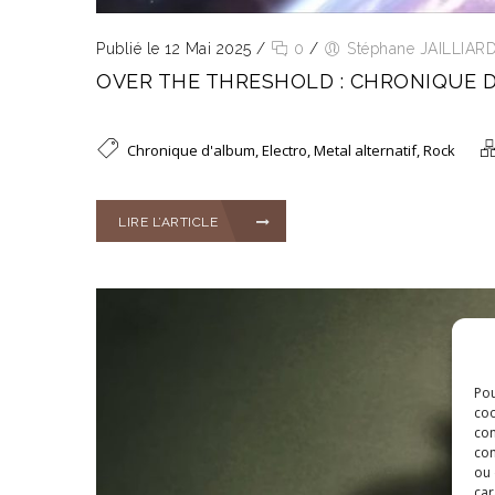
Publié le 12 Mai 2025
/
0
/
Stéphane JAILLIAR
OVER THE THRESHOLD : CHRONIQUE D
Chronique d'album
,
Electro
,
Metal alternatif
,
Rock
LIRE L’ARTICLE
Pou
coo
con
com
ou 
car