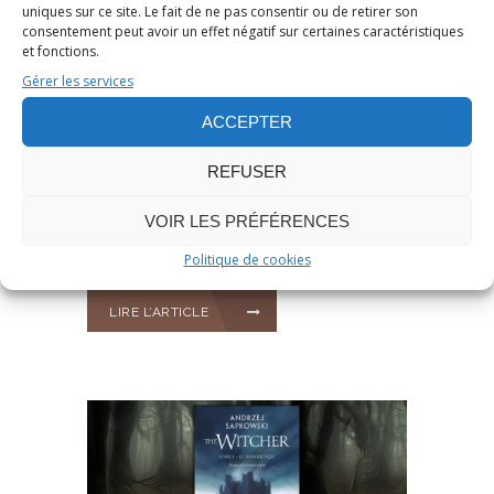
/
Stéphane JAILLIARD
uniques sur ce site. Le fait de ne pas consentir ou de retirer son
consentement peut avoir un effet négatif sur certaines caractéristiques
LE COMBAT DES CHEFS : CRITI
et fonctions.
QUE DE LA BD D’ASTÉRIX ET DE
Gérer les services
SON ADAPTATION NETFLIX
ACCEPTER
BD franco-belge
,
Chronique de série
,
REFUSER
Critique de BD
VOIR LES PRÉFÉRENCES
Cinéma
,
Lectures
Politique de cookies
LIRE L’ARTICLE