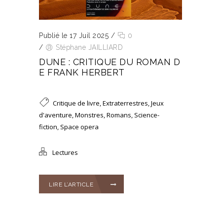
Publié le 17 Juil 2025
/
0
/
Stéphane JAILLIARD
DUNE : CRITIQUE DU ROMAN D
E FRANK HERBERT
Critique de livre
,
Extraterrestres
,
Jeux
d'aventure
,
Monstres
,
Romans
,
Science-
fiction
,
Space opera
Lectures
LIRE L’ARTICLE