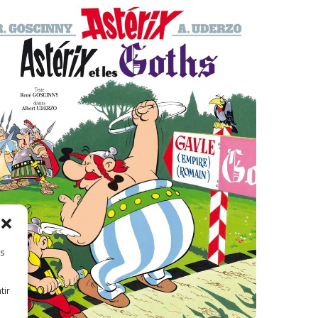
es
tir