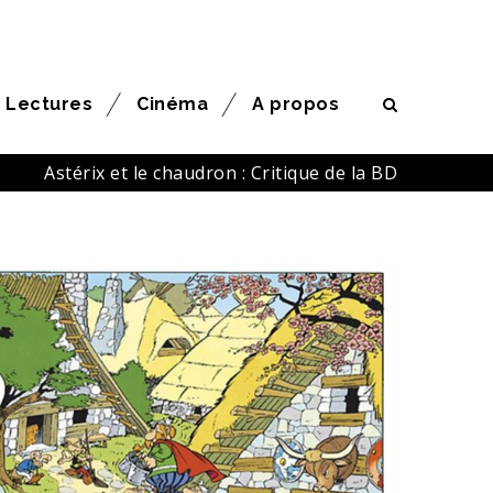
Lectures
Cinéma
A propos
Astérix et le chaudron : Critique de la BD