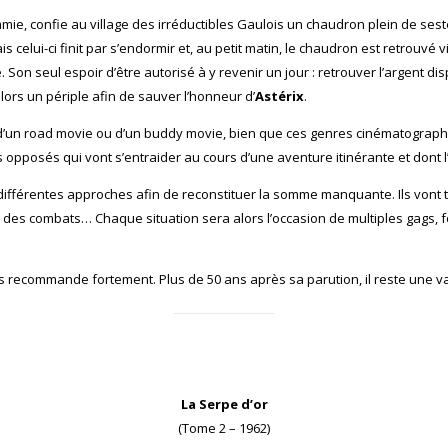
mie, confie au village des irréductibles Gaulois un chaudron plein de seste
s celui-ci finit par s’endormir et, au petit matin, le chaudron est retrouvé v
ge. Son seul espoir d’être autorisé à y revenir un jour : retrouver l’argent 
rs un périple afin de sauver l’honneur d’
Astérix
.
d’un road movie ou d’un buddy movie, bien que ces genres cinématographi
opposés qui vont s’entraider au cours d’une aventure itinérante et dont l’a
différentes approches afin de reconstituer la somme manquante. Ils vont tou
 à des combats… Chaque situation sera alors l’occasion de multiples gags,
s recommande fortement. Plus de 50 ans après sa parution, il reste une va
La Serpe d’or
(Tome 2 – 1962)