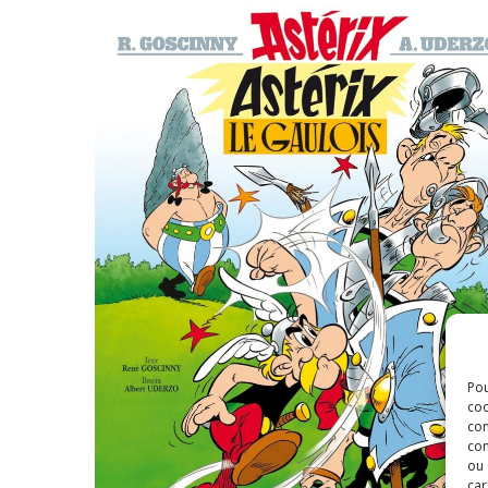
Pou
coo
con
com
ou 
car