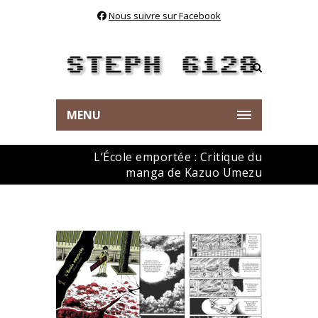
Nous suivre sur Facebook
MENU
L’École emportée : Critique du
manga de Kazuo Umezu