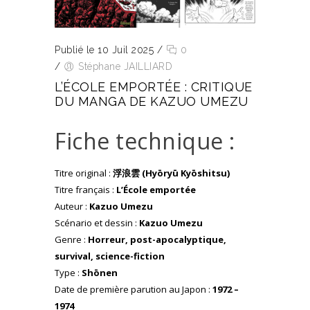
Publié le 10 Juil 2025
/
0
/
Stéphane JAILLIARD
L’ÉCOLE EMPORTÉE : CRITIQUE
DU MANGA DE KAZUO UMEZU
Fiche technique :
Titre original :
浮浪雲 (Hyōryū Kyōshitsu)
Titre français :
L’École emportée
Auteur :
Kazuo Umezu
Scénario et dessin :
Kazuo Umezu
Genre :
Horreur, post-apocalyptique,
survival, science-fiction
Type :
Shōnen
Date de première parution au Japon :
1972 –
1974