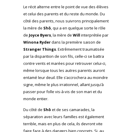
Le récit alterne entre le point de vue des élèves
et celui des parents et du reste du monde. Du
côté des parents, nous suivrons principalement
la mère de
Shō
, qui a en quelque sorte le rôle
de
Joyce Byers
, la mère de
Will
interprétée par
Winona Ryder
dans la première saison de
Stranger Things
. Extrêmement traumatisée
par la disparition de son fils, celle-ci se battra
contre vents et marées pour retrouver celui-ci,
même lorsque tous les autres parents auront
entamé leur deuil. Elle s’accrochera au moindre
signe, même le plus irrationnel, allant jusqu’à
passer pour folle vis-à-vis de son mari et du
monde entier.
Du côté de
Shō
et de ses camarades, la
séparation avec leurs familles est également
terrible, mais en plus de cela, ils devront vite
faire face à des dangers bien concrets. Si, au