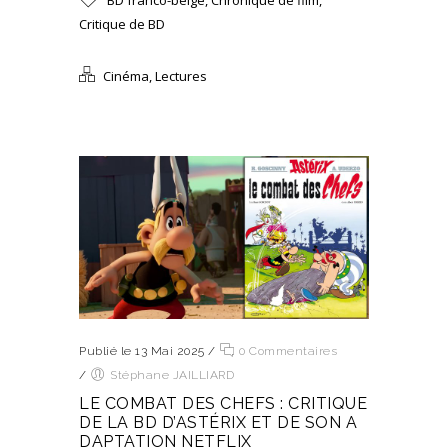
BD franco-belge
,
Chronique de film
,
Critique de BD
Cinéma
,
Lectures
Publié le 13 Mai 2025
/
0 Commentaires
/
Stéphane JAILLIARD
LE COMBAT DES CHEFS : CRITIQUE
DE LA BD D’ASTÉRIX ET DE SON A
DAPTATION NETFLIX