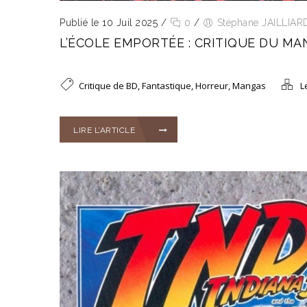
Publié le 10 Juil 2025
/
0
/
Stéphane JAILLIAR
L’ÉCOLE EMPORTÉE : CRITIQUE DU M
Critique de BD
,
Fantastique
,
Horreur
,
Mangas
L
LIRE L’ARTICLE