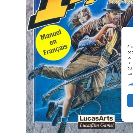
Pou
coo
con
com
ou 
car
Gér