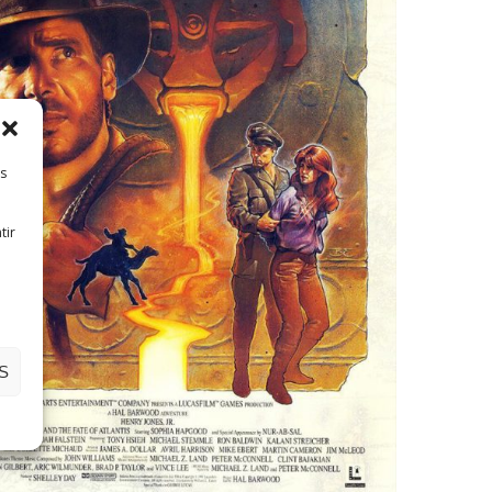
es
tir
S