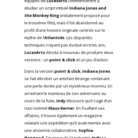
équipes de
LucasArts
commencèrent à
étudier un script intitulé
Indiana Jones and
the Monkey King
(initialement proposé pour
le troisième film), mais il fut abandonné au
profit d’une histoire originale centrée sur le
mythe de l’
Atlantide
. Les disparités
techniques n’ayant pas évolué en trois ans,
LucasArts
décida à nouveau de produire deux
versions : un
point & click
et un jeu d’action.
Dans la version
point & click
,
Indiana Jones
se fait dérober un artefact étrange contenant
une perle dorée par un mystérieux inconnu. En
arrachant le manteau de son adversaire au
cours de la fuite,
Indy
découvre qu’il s’agit d’un
nazi nommé
Klaus Kerner
. En fouillant ses
affaires, il trouve également un magazine
relatant une expédition qu’il avait menée avec
une ancienne collaboratrice,
Sophia
Hapgood
. Soucieux de la prévenir,
Indy
se