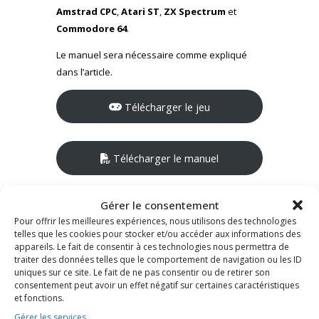
Amstrad CPC
,
Atari ST
,
ZX Spectrum
et
Commodore 64
.
Le manuel sera nécessaire comme expliqué
dans l’article.
Télécharger le jeu
Télécharger le manuel
Gérer le consentement
Télécharger la carte de référence
Pour offrir les meilleures expériences, nous utilisons des technologies
telles que les cookies pour stocker et/ou accéder aux informations des
appareils. Le fait de consentir à ces technologies nous permettra de
traiter des données telles que le comportement de navigation ou les ID
La version
point & click
est en revanche
uniques sur ce site. Le fait de ne pas consentir ou de retirer son
toujours exploitée et commercialisée et le jeu
consentement peut avoir un effet négatif sur certaines caractéristiques
est disponible sur des plateformes telles que
et fonctions.
Steam
ou
GOG
.
Gérer les services