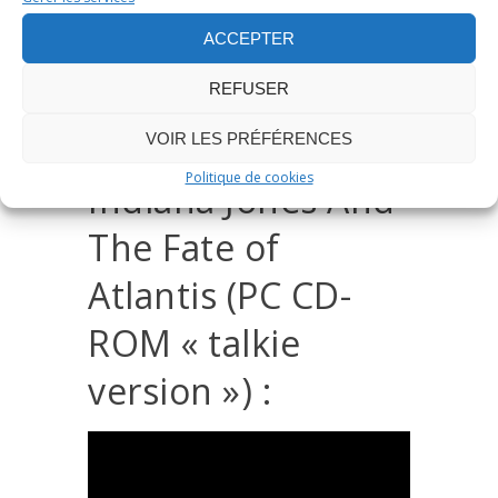
Si vous souhaitez l’acquérir, n’hésitez pas à
ACCEPTER
utiliser les liens sponsorisée plus bas sur cette
page dans la section
boutique
pour soutenir
REFUSER
ce site.
VOIR LES PRÉFÉRENCES
Politique de cookies
Indiana Jones And
The Fate of
Atlantis (PC CD-
ROM « talkie
version ») :