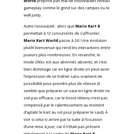
World
propose pas mal de nouveautés niveau
gameplay comme le grind sur des rampes ou le
wall jump.
Autre nouveauté : alors que
Mario Kart 8
permettait à 12 concurrents de s’affronter,
Mario Kart World
passe à 24 ! Une évolution
plutôt bienvenue qui rend les interactions entre
joueurs plus nombreuses. En revanche, le
mode 200cc est aux abonnés absents, et c’est
bien dommage car en ligne droite on peut avoir
l’impression de se traîner sans vraiment de
possibilité pour prendre plus de vitesse (il
semble que préparer un saut en ligne droite ne
soit pas efficace, car le boost obtenu n’est pas
compensé par le ralentissement au moment
d’aplatir le kart au sol pour préparer le saut). À
voir si celui-ci arrive par la suite à l’occasion
d’une mise à jour, car il n’était pas présent
initialement à la sortie de
Mario Kart 8
.