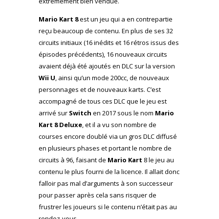
extrêmement bien vendue.
Mario Kart 8
est un jeu qui a en contrepartie
reçu beaucoup de contenu. En plus de ses 32
circuits initiaux (16 inédits et 16 rétros issus des
épisodes précédents), 16 nouveaux circuits
avaient déjà été ajoutés en DLC sur la version
Wii U
, ainsi qu’un mode 200cc, de nouveaux
personnages et de nouveaux karts. C’est
accompagné de tous ces DLC que le jeu est
arrivé sur
Switch
en 2017 sous le nom
Mario
Kart 8 Deluxe
, et il a vu son nombre de
courses encore doublé via un gros DLC diffusé
en plusieurs phases et portant le nombre de
circuits à 96, faisant de
Mario Kart
8 le jeu au
contenu le plus fourni de la licence. Il allait donc
falloir pas mal d’arguments à son successeur
pour passer après cela sans risquer de
frustrer les joueurs si le contenu n’était pas au
rendez-vous.