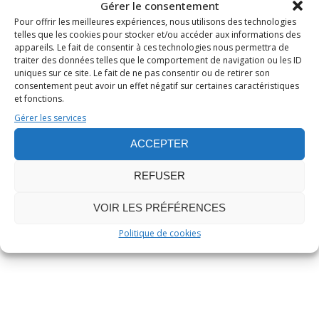
Gérer le consentement
Pour offrir les meilleures expériences, nous utilisons des technologies
telles que les cookies pour stocker et/ou accéder aux informations des
Publié le 16 Juil 2025
/
0
appareils. Le fait de consentir à ces technologies nous permettra de
/
Stéphane JAILLIARD
traiter des données telles que le comportement de navigation ou les ID
BRÜTAL LEGEND : TEST DU JEU
uniques sur ce site. Le fait de ne pas consentir ou de retirer son
consentement peut avoir un effet négatif sur certaines caractéristiques
et fonctions.
Gérer les services
Beat 'em up
,
Heavy Metal
,
Humour
,
Jeux
d'action
,
Jeux musicaux
,
Monstres
,
Rock
,
ACCEPTER
Test de jeu vidéo
REFUSER
Jeux vidéo
VOIR LES PRÉFÉRENCES
Politique de cookies
LIRE L’ARTICLE