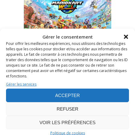
Gérer le consentement
Pour offrir les meilleures expériences, nous utilisons des technologies
telles que les cookies pour stocker et/ou accéder aux informations des
appareils. Le fait de consentir à ces technologies nous permettra de
Publié le 23 Juin 2025
/
0
traiter des données telles que le comportement de navigation ou les ID
/
Stéphane JAILLIARD
uniques sur ce site. Le fait de ne pas consentir ou de retirer son
MARIO KART WORLD : TEST DU
consentement peut avoir un effet négatif sur certaines caractéristiques
et fonctions.
JEU ET ASTUCES PRATIQUES
Gérer les services
ACCEPTER
Jeux de course
,
Test de jeu vidéo
REFUSER
Jeux vidéo
VOIR LES PRÉFÉRENCES
LIRE L’ARTICLE
Politique de cookies