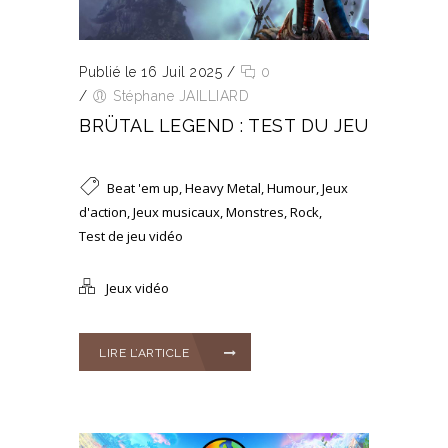
Publié le 16 Juil 2025
/
0
/
Stéphane JAILLIARD
BRÜTAL LEGEND : TEST DU JEU
Beat 'em up
,
Heavy Metal
,
Humour
,
Jeux
d'action
,
Jeux musicaux
,
Monstres
,
Rock
,
Test de jeu vidéo
Jeux vidéo
LIRE L’ARTICLE