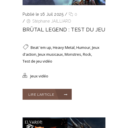
Publié le 16 Juil 2025
/
0
/
Stéphane JAILLIARD
BRÜTAL LEGEND : TEST DU JEU
Beat 'em up
,
Heavy Metal
,
Humour
,
Jeux
d'action
,
Jeux musicaux
,
Monstres
,
Rock
,
Test de jeu vidéo
Jeux vidéo
LIRE L’ARTICLE