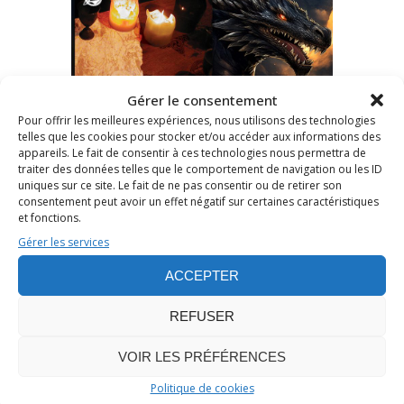
Gérer le consentement
Pour offrir les meilleures expériences, nous utilisons des technologies
telles que les cookies pour stocker et/ou accéder aux informations des
Publié le 11 Juil 2004
/
0
appareils. Le fait de consentir à ces technologies nous permettra de
/
Stéphane JAILLIARD
traiter des données telles que le comportement de navigation ou les ID
uniques sur ce site. Le fait de ne pas consentir ou de retirer son
THE FIVE SHIRES / THE CALL O
consentement peut avoir un effet négatif sur certaines caractéristiques
F THE BLACK DRAGON : CHRO
et fonctions.
NIQUE DE L’ALBUM D’ELVARON
Gérer les services
ACCEPTER
Chronique d'album
,
Heavy Metal
,
Heroic fantasy
,
Progressive Metal
REFUSER
Musique
VOIR LES PRÉFÉRENCES
Politique de cookies