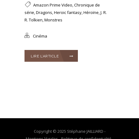
Amazon Prime Video
,
Chronique de
série
,
Dragons
,
Heroic fantasy
,
Héroïne
,
J. R.
R. Tolkien
,
Monstres
Cinéma
LIRE L’ARTICLE
Copyright © 2025 Stéphane JAILLIARD -
Mentions légales
-
Politique de confidentialité
-