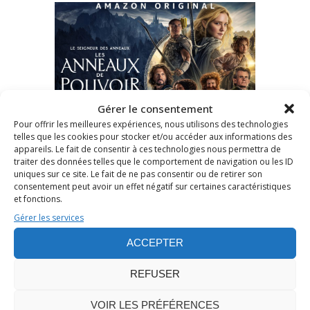
Gérer le consentement
Pour offrir les meilleures expériences, nous utilisons des technologies
telles que les cookies pour stocker et/ou accéder aux informations des
Publié le 28 Fév 2025
/
0
appareils. Le fait de consentir à ces technologies nous permettra de
/
Stéphane JAILLIARD
traiter des données telles que le comportement de navigation ou les ID
LES ANNEAUX DE POUVOIR : C
uniques sur ce site. Le fait de ne pas consentir ou de retirer son
consentement peut avoir un effet négatif sur certaines caractéristiques
HRONIQUE DE LA SAISON 2
et fonctions.
Gérer les services
Amazon Prime Video
,
Chronique de
ACCEPTER
série
,
Heroic fantasy
,
J. R. R. Tolkien
,
Monstres
REFUSER
Cinéma
VOIR LES PRÉFÉRENCES