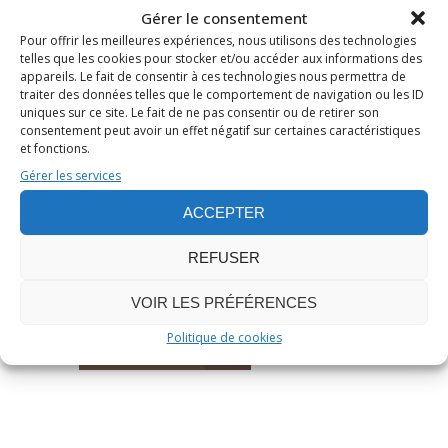
Gérer le consentement
Pour offrir les meilleures expériences, nous utilisons des technologies
Publié le 23 Jan 2025
/
0
telles que les cookies pour stocker et/ou accéder aux informations des
/
Stéphane JAILLIARD
appareils. Le fait de consentir à ces technologies nous permettra de
traiter des données telles que le comportement de navigation ou les ID
LES ANNEAUX DE POUVOIR : C
uniques sur ce site. Le fait de ne pas consentir ou de retirer son
HRONIQUE DE LA SAISON 1
consentement peut avoir un effet négatif sur certaines caractéristiques
et fonctions.
Gérer les services
Amazon Prime Video
,
Chronique de
série
,
Dragons
,
Heroic fantasy
,
Héroïne
,
J. R.
ACCEPTER
R. Tolkien
,
Monstres
REFUSER
Cinéma
VOIR LES PRÉFÉRENCES
Politique de cookies
LIRE L’ARTICLE