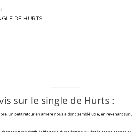
N
NGLE DE HURTS
s sur le single de Hurts :
bre. Un petit retour en arrière nous a donc semblé utile, en revenant sur
la chanson
Wonderful Life
parle d’une femme qui fait la connaissance d’