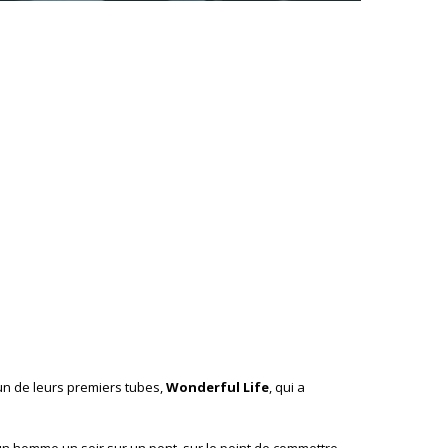
 un de leurs premiers tubes,
Wonderful Life
, qui a
un homme un soir sur un pont, sur le point de commettre