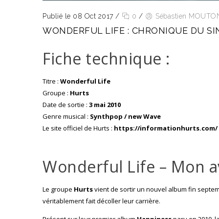
Publié le 08 Oct 2017
/
0
/
Sébastien MOUTO
WONDERFUL LIFE : CHRONIQUE DU SI
Fiche technique :
Titre :
Wonderful Life
Groupe :
Hurts
Date de sortie :
3 mai 2010
Genre musical :
Synthpop / new Wave
Le site officiel de Hurts :
https://informationhurts.com/
Wonderful Life – Mon avi
Le groupe
Hurts
vient de sortir un nouvel album fin septem
véritablement fait décoller leur carrière.
Présent sur leur premier album
Happiness
paru en 2010, 