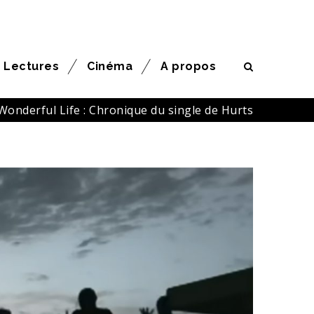
Lectures
Cinéma
A propos
Wonderful Life : Chronique du single de Hurts