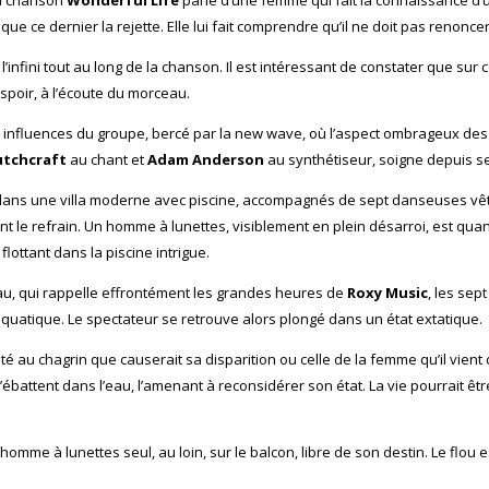
e ce dernier la rejette. Elle lui fait comprendre qu’il ne doit pas renoncer 
l’infini tout au long de la chanson. Il est intéressant de constater que su
poir, à l’écoute du morceau.
es influences du groupe, bercé par la new wave, où l’aspect ombrageux des 
tchcraft
au chant et
Adam Anderson
au synthétiseur, soigne depuis se
 dans une villa moderne avec piscine, accompagnés de sept danseuses vêtue
e refrain. Un homme à lunettes, visiblement en plein désarroi, est quant à
lottant dans la piscine intrigue.
eau, qui rappelle effrontément les grandes heures de
Roxy Music
, les sep
aquatique. Le spectateur se retrouve alors plongé dans un état extatique.
nté au chagrin que causerait sa disparition ou celle de la femme qu’il vient 
ébattent dans l’eau, l’amenant à reconsidérer son état. La vie pourrait être
mme à lunettes seul, au loin, sur le balcon, libre de son destin. Le flou e