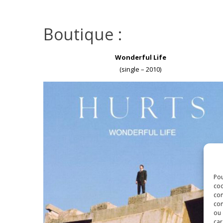
Boutique :
Wonderful Life
(single – 2010)
Pou
coo
con
com
ou 
car