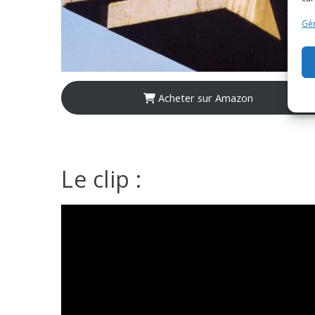
Gér
Acheter sur Amazon
Le clip :