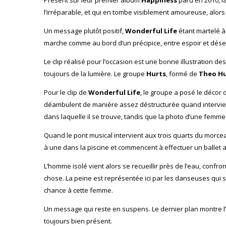
l’irréparable, et qui en tombe visiblement amoureuse, alors qu
Un message plutôt positif,
Wonderful Life
étant martelé à 
marche comme au bord d’un précipice, entre espoir et déses
Le clip réalisé pour l’occasion est une bonne illustration d
toujours de la lumière. Le groupe
Hurts
, formé de
Theo Hu
Pour le clip de
Wonderful Life
, le groupe a posé le décor
déambulent de manière assez déstructurée quand intervient l
dans laquelle il se trouve, tandis que la photo d’une femme f
Quand le pont musical intervient aux trois quarts du morc
à une dans la piscine et commencent à effectuer un ballet 
L’homme isolé vient alors se recueillir près de l’eau, confro
chose. La peine est représentée ici par les danseuses qui s’
chance à cette femme.
Un message qui reste en suspens. Le dernier plan montre l’ho
toujours bien présent.