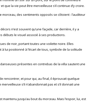
et que la vie peut être merveilleuse s’il continue d’y croire.
r ce morceau, des sentiments opposés se côtoient : l’auditeur
décors n’est souvent qu’une façade, car derrière, il y a
s débuts le visuel associé à ses productions.
s de noir, portant toutes une voilette noire. Elles
 lui positionné à l’écart de tous, symbole de la solitude
t danseuses présentes en contrebas de la villa sautent une
de rencontrer, et pour qui, au final, il éprouvait quelque
 merveilleuse s’il n’abandonnait pas et s’il donnait une
st maintenu jusqu’au bout du morceau. Mais l’espoir, lui, est