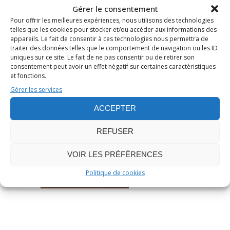
Gérer le consentement
Pour offrir les meilleures expériences, nous utilisons des technologies
Publié le 06 Fév 2025
/
0
telles que les cookies pour stocker et/ou accéder aux informations des
/
Stéphane JAILLIARD
appareils. Le fait de consentir à ces technologies nous permettra de
traiter des données telles que le comportement de navigation ou les ID
POPPY : DU PRODUIT MARKETI
uniques sur ce site. Le fait de ne pas consentir ou de retirer son
NG À L’ÉMANCIPATION D’UNE A
consentement peut avoir un effet négatif sur certaines caractéristiques
RTISTE AUTHENTIQUE
et fonctions.
Gérer les services
Hyperpop
,
Metal industriel
,
Metalcore
,
ACCEPTER
Nu-Metal
,
Pop
,
Reportage
REFUSER
Musique
VOIR LES PRÉFÉRENCES
Politique de cookies
LIRE L’ARTICLE