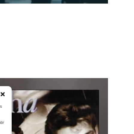
es
tir