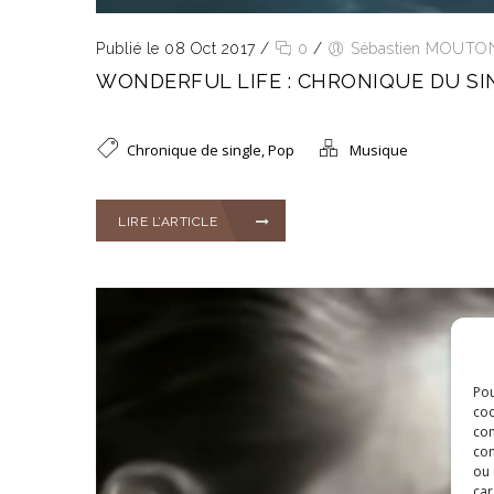
Publié le 08 Oct 2017
/
0
/
Sébastien MOUTO
WONDERFUL LIFE : CHRONIQUE DU SI
Chronique de single
,
Pop
Musique
LIRE L’ARTICLE
Pou
coo
con
com
ou 
car