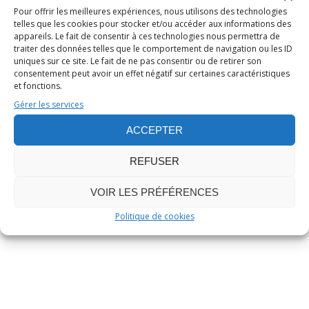
Pour offrir les meilleures expériences, nous utilisons des technologies
telles que les cookies pour stocker et/ou accéder aux informations des
Publié le 15 Mai 2003
/
0
appareils. Le fait de consentir à ces technologies nous permettra de
traiter des données telles que le comportement de navigation ou les ID
/
Stéphane JAILLIARD
uniques sur ce site. Le fait de ne pas consentir ou de retirer son
NIKOLO KOTZEV’S NOSTRADA
consentement peut avoir un effet négatif sur certaines caractéristiques
MUS : CHRONIQUE DE L’ALBUM
et fonctions.
Gérer les services
Chronique d'album
,
Metal Opera
ACCEPTER
REFUSER
Musique
VOIR LES PRÉFÉRENCES
LIRE L’ARTICLE
Politique de cookies