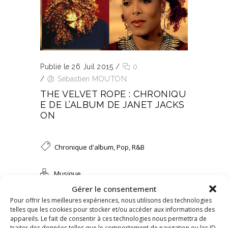
Publié le 26 Juil 2015
/
0
/
Sébastien MOUTON
THE VELVET ROPE : CHRONIQU
E DE L’ALBUM DE JANET JACKS
ON
Chronique d'album
,
Pop
,
R&B
Musique
Gérer le consentement
Pour offrir les meilleures expériences, nous utilisons des technologies
LIRE L’ARTICLE
telles que les cookies pour stocker et/ou accéder aux informations des
appareils. Le fait de consentir à ces technologies nous permettra de
traiter des données telles que le comportement de navigation ou les ID