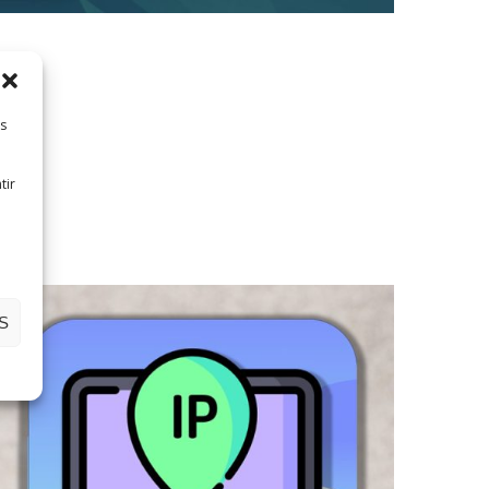
es
tir
S