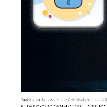
Publié le 03 Juil 2025
/
0
/
Stéphane JAILLIAR
SJ PASSWORD GENERATOR : L’APPLIC