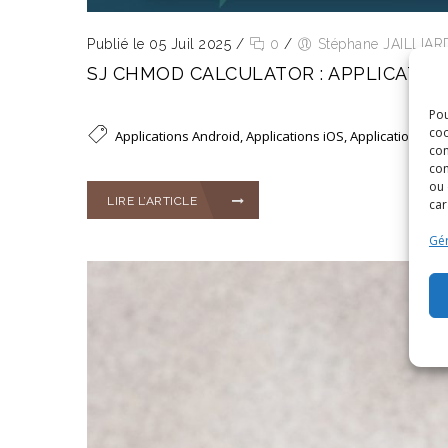
Publié le 05 Juil 2025
/
0
/
Stéphane JAILLIAR
SJ CHMOD CALCULATOR : APPLICATION
Pou
coo
Applications Android
,
Applications iOS
,
Applications iP
con
com
ou 
LIRE L’ARTICLE
car
Gér