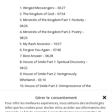
1. Winged Messengers – 03:27
2. The Kingdom of God – 07:54
3. Minstrels of the Kingdom Part 1: Festivity –
04:26
4. Minstrels of the Kingdom Part 2: Poetry –
08:23
5. My Rash Ancestor – 10:57
6. Forgive You Again – 07:40
7. Best Answer – 06:28
8. House of Smile Part 1: Spiritual Discovery –
04:22
9. House of Smile Part 2: Vertiginously
Whirlwind – 03:10
10. House of Smile Part 3: Omnipresence of the
Cross – 05:49
Gérer le consentement
11. Celestial Scouts (Outro) – 00:23
Pour offrir les meilleures expériences, nous utilisons des technologies
telles que les cookies pour stocker et/ou accéder aux informations des