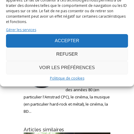
appareils. Le fait de consentir à ces technologies nous permettra de
Chronique d'album
,
Power Metal
traiter des données telles que le comportement de navigation ou les ID
uniques sur ce site. Le fait de ne pas consentir ou de retirer son
consentement peut avoir un effet négatif sur certaines caractéristiques
Musique
et fonctions.
Gérer les services
A propos de l’auteur
ACCEPTER
REFUSER
Stéphane
JAILLIARD
VOIR LES PRÉFÉRENCES
J'aime les jeux vidéos
modernes ou anciens,
Politique de cookies
les micro-ordinateurs
des années 80 (en
particulier l'Amstrad CPC), le cinéma, la musique
(en particulier hard-rock et métal), le cinéma, la
BD...
Articles similaires