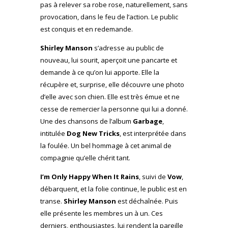
pas à relever sa robe rose, naturellement, sans
provocation, dans le feu de l’action. Le public
est conquis et en redemande.
Shirley Manson
s’adresse au public de
nouveau, lui sourit, aperçoit une pancarte et
demande à ce qu’on lui apporte. Elle la
récupère et, surprise, elle découvre une photo
d’elle avec son chien. Elle est très émue et ne
cesse de remercier la personne qui lui a donné.
Une des chansons de l’album
Garbage
,
intitulée
Dog New Tricks
, est interprétée dans
la foulée. Un bel hommage à cet animal de
compagnie qu’elle chérit tant.
I’m Only Happy When It Rains
, suivi de
Vow
,
débarquent, et la folie continue, le public est en
transe.
Shirley Manson
est déchaînée. Puis
elle présente les membres un à un. Ces
derniers, enthousiastes, lui rendent la pareille