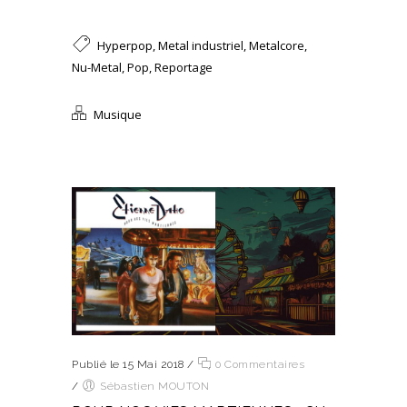
Hyperpop
,
Metal industriel
,
Metalcore
,
Nu-Metal
,
Pop
,
Reportage
Musique
Publié le 15 Mai 2018
/
0 Commentaires
/
Sébastien MOUTON