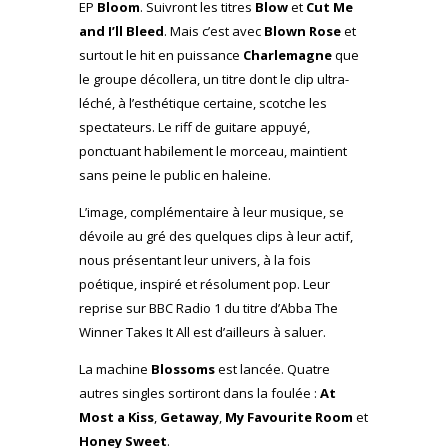
EP
Bloom
. Suivront les titres
Blow
et
Cut Me
and I’ll Bleed
. Mais c’est avec
Blown Rose
et
surtout le hit en puissance
Charlemagne
que
le groupe décollera, un titre dont le clip ultra-
léché, à l’esthétique certaine, scotche les
spectateurs. Le riff de guitare appuyé,
ponctuant habilement le morceau, maintient
sans peine le public en haleine.
L’image, complémentaire à leur musique, se
dévoile au gré des quelques clips à leur actif,
nous présentant leur univers, à la fois
poétique, inspiré et résolument pop. Leur
reprise sur BBC Radio 1 du titre d’Abba The
Winner Takes It All est d’ailleurs à saluer.
La machine
Blossoms
est lancée. Quatre
autres singles sortiront dans la foulée :
At
Most a Kiss
,
Getaway
,
My Favourite Room
et
Honey Sweet
.