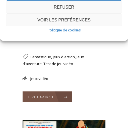
REFUSER
Publié le 20 Mai 2025
/
0
/
Stéphane JAILLIARD
VOIR LES PRÉFÉRENCES
INDIANA JONES AND THE FATE
Politique de cookies
OF ATLANTIS : LE POINT & CLIC
K ET LE JEU D’ACTION
Fantastique
,
Jeux d'action
,
Jeux
d'aventure
,
Test de jeu vidéo
Jeux vidéo
LIRE L’ARTICLE